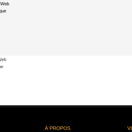
 Web
ique
Web
ue
À PROPOS
V